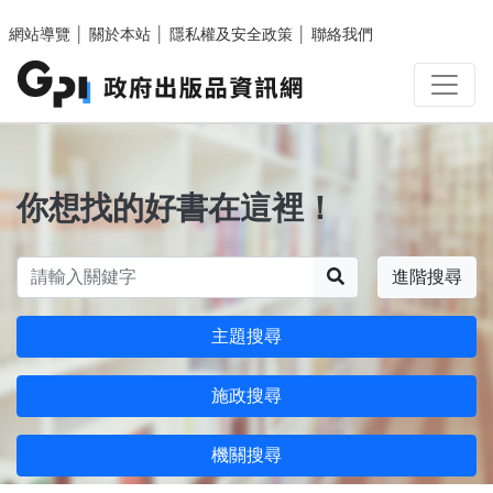
跳至主要內容區塊
網站導覽
│
關於本站
│
隱私權及安全政策
│
聯絡我們
你想找的好書在這裡！
搜尋
進階搜尋
主題搜尋
施政搜尋
機關搜尋