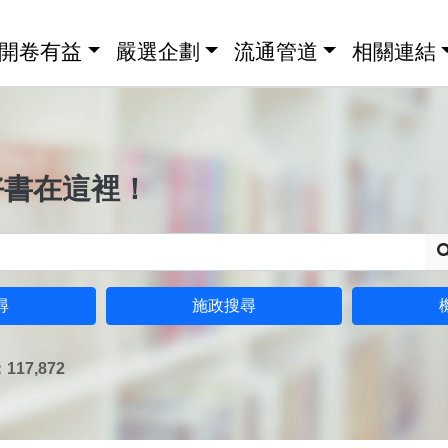
開卷有益
嚴選企劃
流通管道
相關連結
好書在這裡！
尋
施政搜尋
17,872