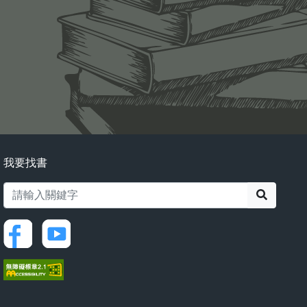
我要找書
搜尋