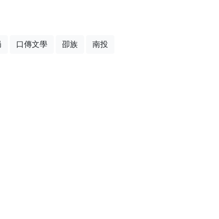
局
口傳文學
卲族
南投