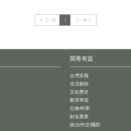
上一頁
1
下一頁
開卷有益
台灣采風
生活藝術
文化歷史
教育學習
社會/科學
財金產業
政治/外交/國防