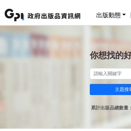
跳至主要內容區塊
:::
出版動態
你想找的
主題搜
累計出版品總數量：1