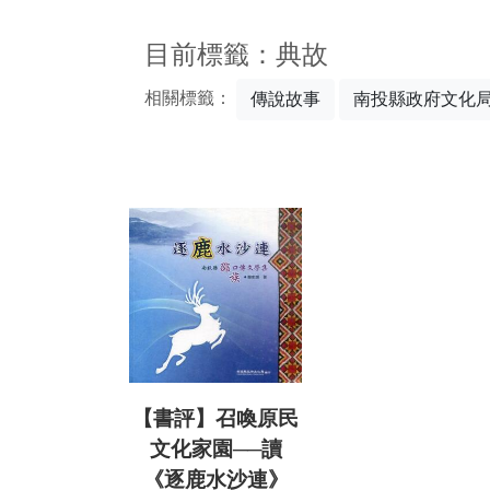
:::
目前標籤：典故
相關標籤：
傳說故事
南投縣政府文化
【書評】召喚原民
文化家園──讀
《逐鹿水沙連》