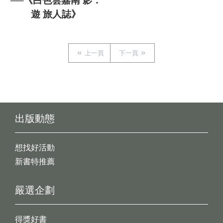
──《白色雲嘉南 影．
遊 旅人誌》
上一頁
下一頁
出版動態
想找好活動
新書特推薦
嚴選企劃
得獎好書