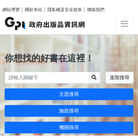
跳至主要內容區塊
網站導覽
│
關於本站
│
隱私權及安全政策
│
聯絡我們
你想找的好書在這裡！
搜尋
進階搜尋
主題搜尋
施政搜尋
機關搜尋