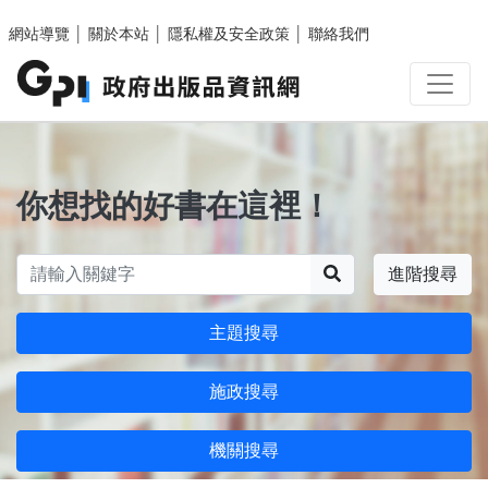
跳至主要內容區塊
網站導覽
│
關於本站
│
隱私權及安全政策
│
聯絡我們
你想找的好書在這裡！
搜尋
進階搜尋
主題搜尋
施政搜尋
機關搜尋