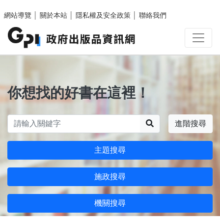
跳至主要內容區塊
網站導覽
│
關於本站
│
隱私權及安全政策
│
聯絡我們
你想找的好書在這裡！
搜尋
進階搜尋
主題搜尋
施政搜尋
機關搜尋