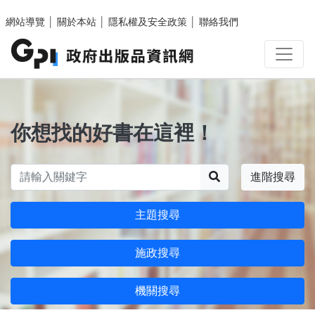
跳至主要內容區塊
網站導覽
│
關於本站
│
隱私權及安全政策
│
聯絡我們
你想找的好書在這裡！
搜尋
進階搜尋
主題搜尋
施政搜尋
機關搜尋