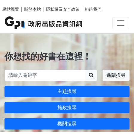
跳至主要內容區塊
網站導覽
│
關於本站
│
隱私權及安全政策
│
聯絡我們
你想找的好書在這裡！
搜尋
進階搜尋
主題搜尋
施政搜尋
機關搜尋