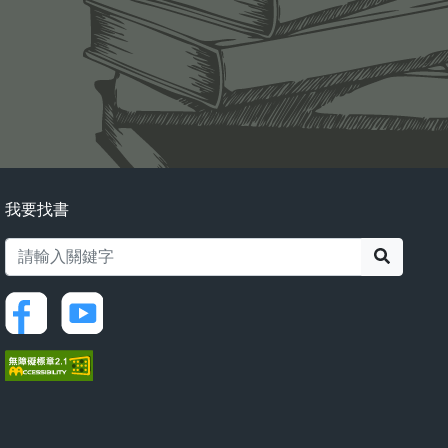
我要找書
搜尋