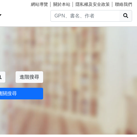
網站導覽
│
關於本站
│
隱私權及安全政策
│
聯絡我們
搜
搜尋
進階搜尋
機關搜尋