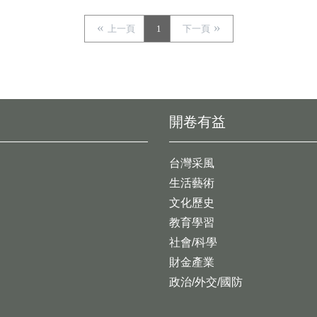
上一頁
1
下一頁
開卷有益
台灣采風
生活藝術
文化歷史
教育學習
社會/科學
財金產業
政治/外交/國防