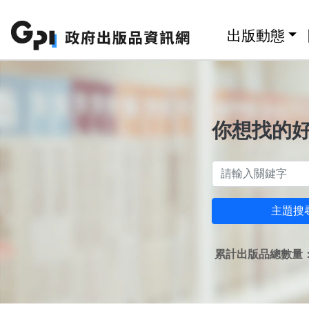
跳至主要內容區塊
:::
出版動態
你想找的
主題搜
累計出版品總數量：1