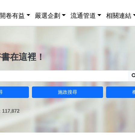
開卷有益
嚴選企劃
流通管道
相關連結
好書在這裡！
尋
施政搜尋
17,872