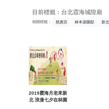
:::
目前標籤：台北霞海城隍廟
相關標籤：
慈惠宮
林本源園邸
新
2019霞海月老來新
北 浪漫七夕在林園