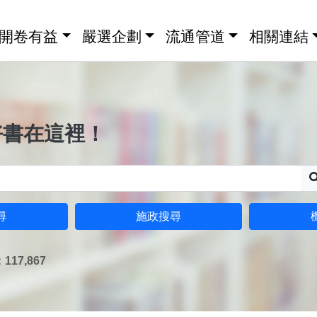
開卷有益
嚴選企劃
流通管道
相關連結
好書在這裡！
尋
施政搜尋
17,867