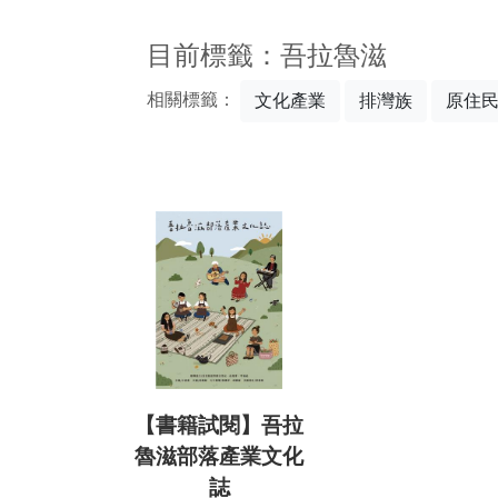
:::
目前標籤：吾拉魯滋
相關標籤：
文化產業
排灣族
原住
【書籍試閱】吾拉
魯滋部落產業文化
誌