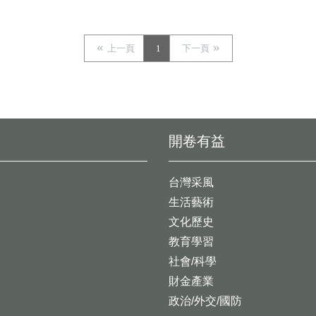
上一頁
1
下一頁
開卷有益
台灣采風
生活藝術
文化歷史
教育學習
社會/科學
財金產業
政治/外交/國防