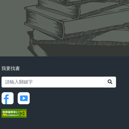
我要找書
搜尋