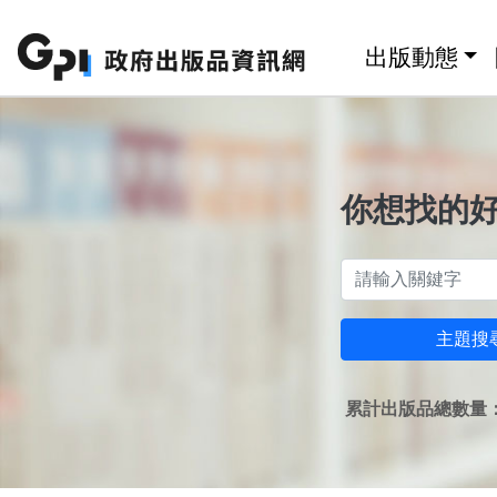
跳至主要內容區塊
:::
出版動態
你想找的
主題搜
累計出版品總數量：1