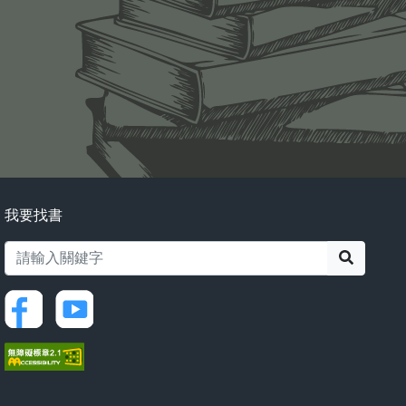
我要找書
搜尋