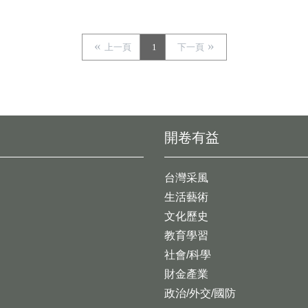
上一頁
1
下一頁
開卷有益
台灣采風
生活藝術
文化歷史
教育學習
社會/科學
財金產業
政治/外交/國防