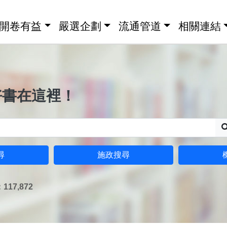
開卷有益
嚴選企劃
流通管道
相關連結
好書在這裡！
尋
施政搜尋
17,872