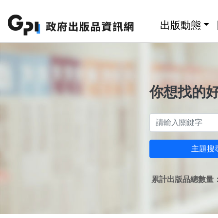
跳至主要內容區塊
:::
出版動態
你想找的
主題搜
累計出版品總數量：1