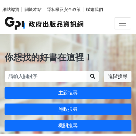
跳至主要內容區塊
網站導覽
│
關於本站
│
隱私權及安全政策
│
聯絡我們
你想找的好書在這裡！
搜尋
進階搜尋
主題搜尋
施政搜尋
機關搜尋