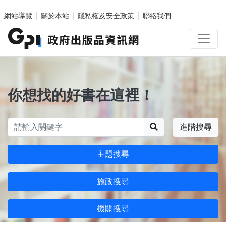
跳至主要內容區塊
網站導覽
│
關於本站
│
隱私權及安全政策
│
聯絡我們
你想找的好書在這裡！
搜尋
進階搜尋
主題搜尋
施政搜尋
機關搜尋