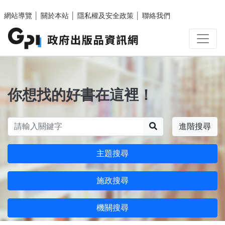
跳至主要內容區塊
網站導覽
│
關於本站
│
隱私權及安全政策
│
聯絡我們
你想找的好書在這裡！
搜尋
進階搜尋
主題搜尋
施政搜尋
機關搜尋