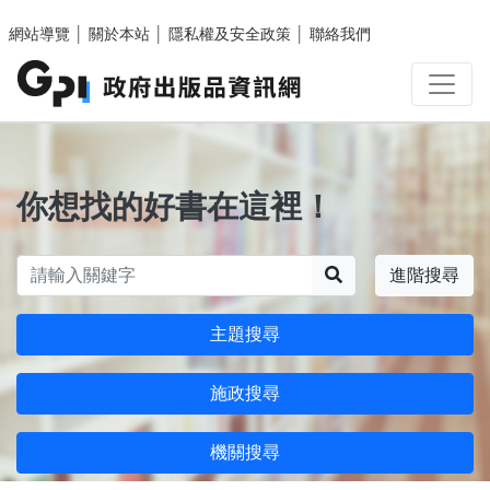
跳至主要內容區塊
網站導覽
│
關於本站
│
隱私權及安全政策
│
聯絡我們
你想找的好書在這裡！
搜尋
進階搜尋
主題搜尋
施政搜尋
機關搜尋