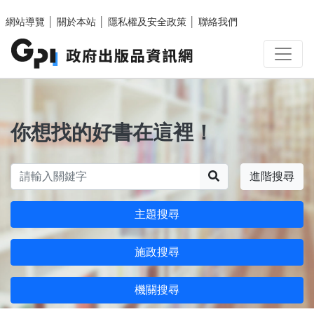
跳至主要內容區塊
網站導覽
│
關於本站
│
隱私權及安全政策
│
聯絡我們
你想找的好書在這裡！
搜尋
進階搜尋
主題搜尋
施政搜尋
機關搜尋