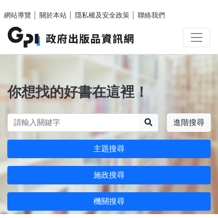
跳至主要內容區塊
網站導覽
│
關於本站
│
隱私權及安全政策
│
聯絡我們
你想找的好書在這裡！
搜尋
進階搜尋
主題搜尋
施政搜尋
機關搜尋