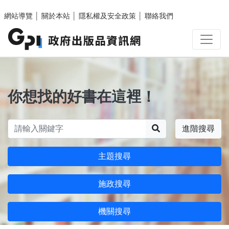
跳至主要內容區塊
網站導覽
│
關於本站
│
隱私權及安全政策
│
聯絡我們
你想找的好書在這裡！
搜尋
進階搜尋
主題搜尋
施政搜尋
機關搜尋