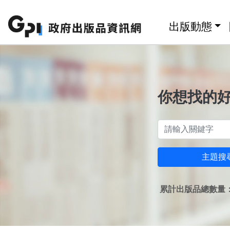
跳至主要內容區塊
:::
出版動態
你想找的
主題搜
累計出版品總數量：1