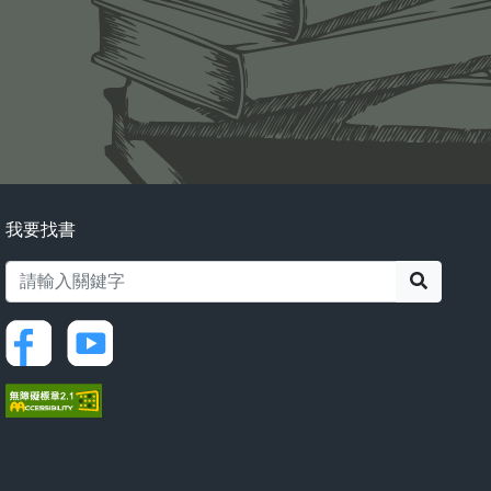
我要找書
搜尋