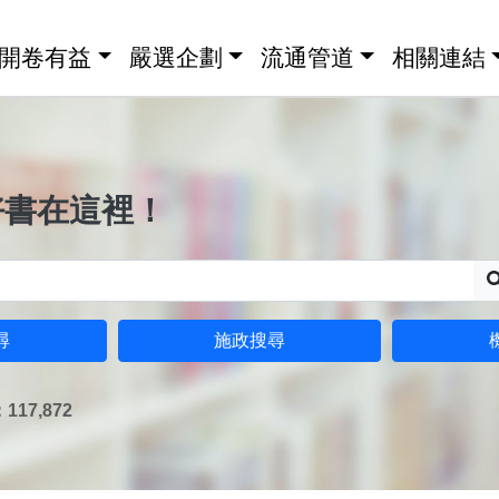
開卷有益
嚴選企劃
流通管道
相關連結
好書在這裡！
尋
施政搜尋
17,872