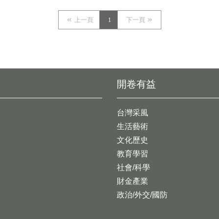
上一頁
1
下一頁
開卷有益
台灣采風
生活藝術
文化歷史
教育學習
社會/科學
財金產業
政治/外交/國防