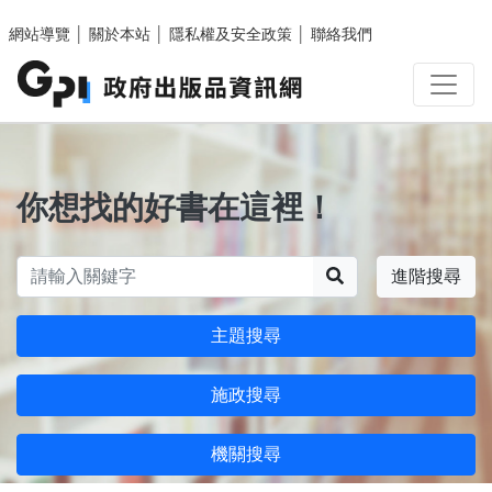
跳至主要內容區塊
網站導覽
│
關於本站
│
隱私權及安全政策
│
聯絡我們
你想找的好書在這裡！
搜尋
進階搜尋
主題搜尋
施政搜尋
機關搜尋