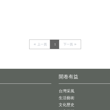
上一頁
1
下一頁
開卷有益
台灣采風
生活藝術
文化歷史