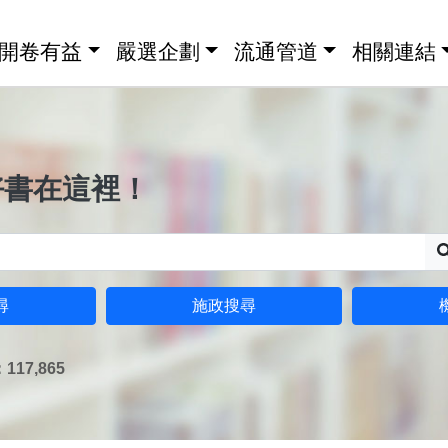
開卷有益
嚴選企劃
流通管道
相關連結
好書在這裡！
尋
施政搜尋
17,865