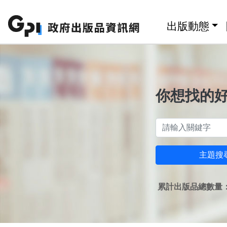
跳至主要內容區塊
:::
出版動態
你想找的
主題搜
累計出版品總數量：1