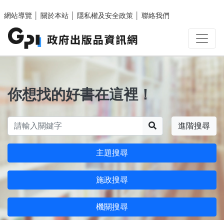
跳至主要內容區塊
網站導覽
│
關於本站
│
隱私權及安全政策
│
聯絡我們
你想找的好書在這裡！
搜尋
進階搜尋
主題搜尋
施政搜尋
機關搜尋