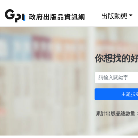
跳至主要內容區塊
:::
出版動態
你想找的
主題搜
累計出版品總數量：1