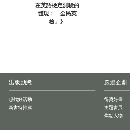
在英語檢定測驗的
體現：「全民英
檢」》
出版動態
嚴選企劃
想找好活動
得獎好書
新書特推薦
主題書展
焦點人物