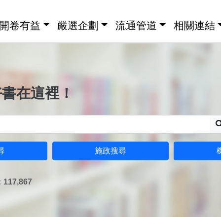
開卷有益
嚴選企劃
流通管道
相關連結
好書在這裡！
尋
施政搜尋
17,867