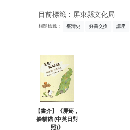
:::
目前標籤：屏東縣文化局
相關標籤：
臺灣史
好書交換
講座
【書介】《屏菸，
躲貓貓 (中英日對
照)》