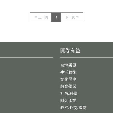
上一頁
1
下一頁
開卷有益
台灣采風
生活藝術
文化歷史
教育學習
社會/科學
財金產業
政治/外交/國防