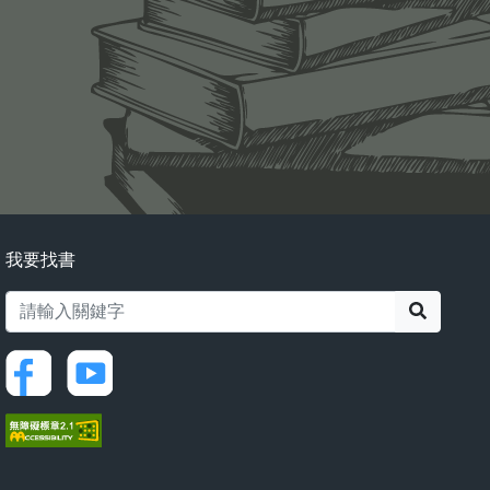
我要找書
搜尋