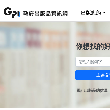
跳至主要內容區塊
:::
出版動態
你想找的
主題搜
累計出版品總數量：1