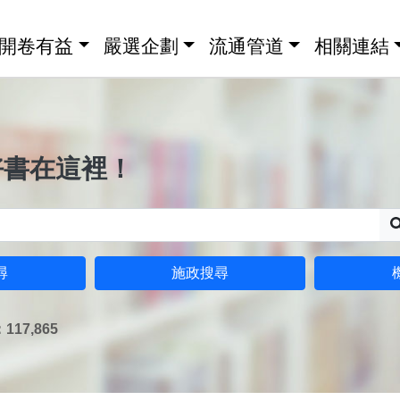
開卷有益
嚴選企劃
流通管道
相關連結
好書在這裡！
尋
施政搜尋
17,865