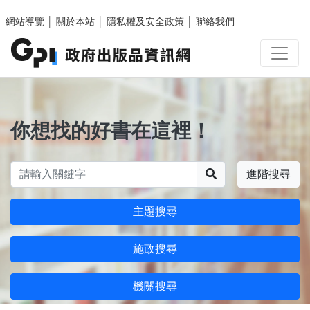
跳至主要內容區塊
網站導覽
│
關於本站
│
隱私權及安全政策
│
聯絡我們
你想找的好書在這裡！
搜尋
進階搜尋
主題搜尋
施政搜尋
機關搜尋