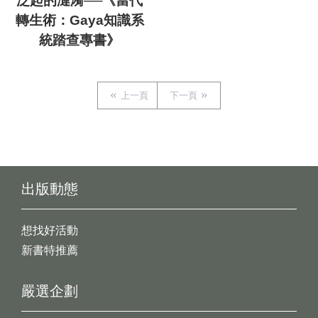
泛起的漣漪──《當代
轉生術：Gaya知識系
統踏查專書》
上一頁
下一頁
出版動態
想找好活動
新書特推薦
嚴選企劃