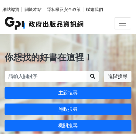
跳至主要內容區塊
網站導覽
│
關於本站
│
隱私權及安全政策
│
聯絡我們
你想找的好書在這裡！
搜尋
進階搜尋
主題搜尋
施政搜尋
機關搜尋