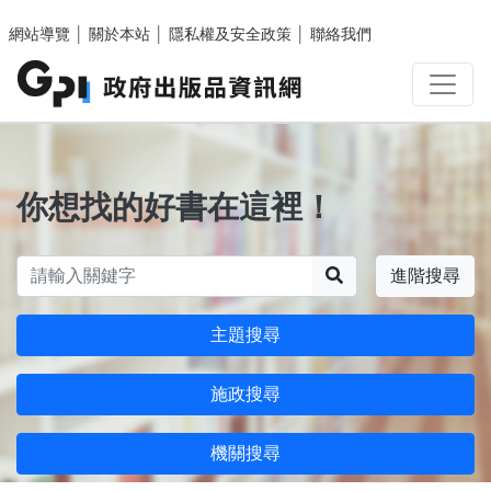
跳至主要內容區塊
網站導覽
│
關於本站
│
隱私權及安全政策
│
聯絡我們
你想找的好書在這裡！
搜尋
進階搜尋
主題搜尋
施政搜尋
機關搜尋