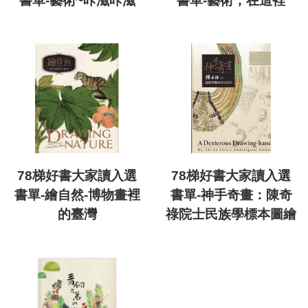
書單-藝術~咔滋咔滋
書單-藝術，在這裡
78梯好書大家讀入選
78梯好書大家讀入選
書單-繪自然-博物畫裡
書單-神手奇畫：陳奇
的臺灣
祿院士民族學標本圖繪