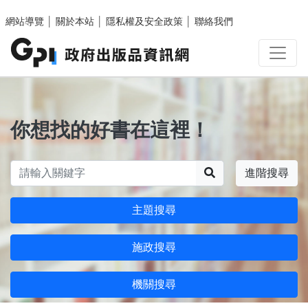
跳至主要內容區塊
網站導覽
│
關於本站
│
隱私權及安全政策
│
聯絡我們
你想找的好書在這裡！
搜尋
進階搜尋
主題搜尋
施政搜尋
機關搜尋