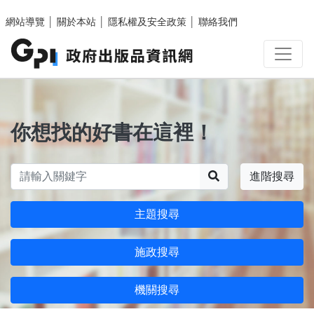
跳至主要內容區塊
網站導覽
│
關於本站
│
隱私權及安全政策
│
聯絡我們
你想找的好書在這裡！
搜尋
進階搜尋
主題搜尋
施政搜尋
機關搜尋