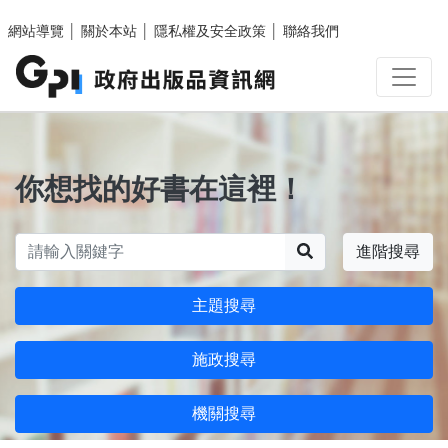
跳至主要內容區塊
網站導覽
│
關於本站
│
隱私權及安全政策
│
聯絡我們
你想找的好書在這裡！
搜尋
進階搜尋
主題搜尋
施政搜尋
機關搜尋