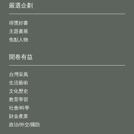
嚴選企劃
得獎好書
主題書展
焦點人物
開卷有益
台灣采風
生活藝術
文化歷史
教育學習
社會/科學
財金產業
政治/外交/國防