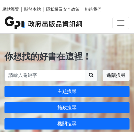
跳至主要內容區塊
網站導覽
│
關於本站
│
隱私權及安全政策
│
聯絡我們
你想找的好書在這裡！
搜尋
進階搜尋
主題搜尋
施政搜尋
機關搜尋