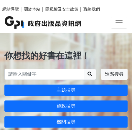
跳至主要內容區塊
網站導覽
│
關於本站
│
隱私權及安全政策
│
聯絡我們
你想找的好書在這裡！
搜尋
進階搜尋
主題搜尋
施政搜尋
機關搜尋