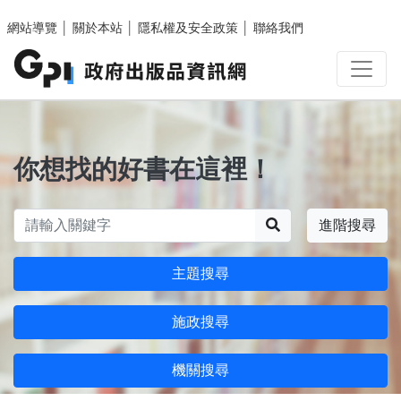
跳至主要內容區塊
網站導覽
│
關於本站
│
隱私權及安全政策
│
聯絡我們
你想找的好書在這裡！
搜尋
進階搜尋
主題搜尋
施政搜尋
機關搜尋