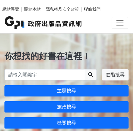
跳至主要內容區塊
網站導覽
│
關於本站
│
隱私權及安全政策
│
聯絡我們
你想找的好書在這裡！
搜尋
進階搜尋
主題搜尋
施政搜尋
機關搜尋