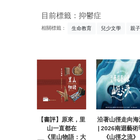
:::
目前標籤：抑鬱症
相關標籤：
生命教育
兒少文學
親
【書評】原來，里
沿著山徑走向海
山一直都在
| 2026南迴藝術
__《里山物語：大
《山徑之流》