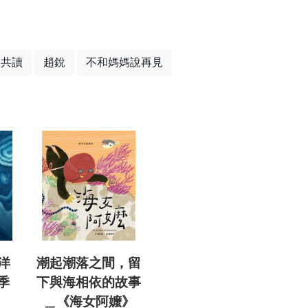
子共讀
趙銳
不和媽媽說再見
洋
潮起潮落之間，留
季
下與海相依的故事
＿《海女阿嬤》