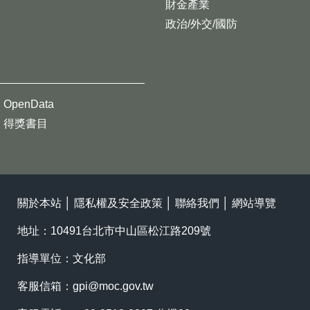
財金產業
政治/外交/國防
OpenData
得獎書目
關於本站
│
隱私權及安全政策
│
聯絡我們
│
網站導覽
地址：10491台北市中山區松江路209號
指導單位：文化部
客服信箱：
gpi@moc.gov.tw