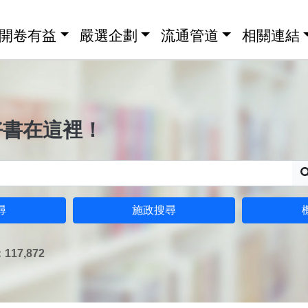
開卷有益
嚴選企劃
流通管道
相關連結
好書在這裡！
尋
施政搜尋
17,872