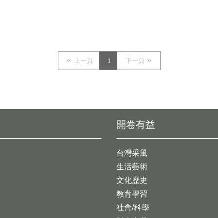
上一頁
1
下一頁
開卷有益
台灣采風
生活藝術
文化歷史
教育學習
社會/科學