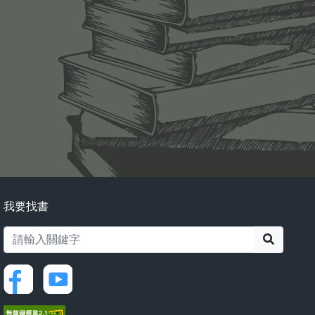
我要找書
搜尋