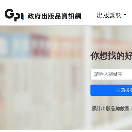
跳至主要內容區塊
:::
出版動態
你想找的
主題搜
累計出版品總數量：1