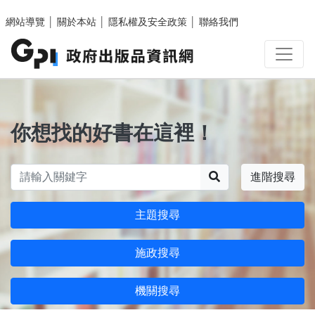
跳至主要內容區塊
網站導覽
│
關於本站
│
隱私權及安全政策
│
聯絡我們
你想找的好書在這裡！
搜尋
進階搜尋
主題搜尋
施政搜尋
機關搜尋