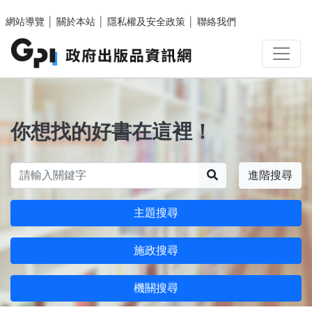
跳至主要內容區塊
網站導覽
│
關於本站
│
隱私權及安全政策
│
聯絡我們
你想找的好書在這裡！
搜尋
進階搜尋
主題搜尋
施政搜尋
機關搜尋