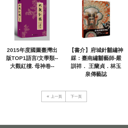
2015年度國圖臺灣出
【書介】府城針黼繡神
版TOP1語言/文學類--
綵：臺南繡黼藝師-嚴
大觀紅樓. 母神卷--
訓祥． 王蘭貞．林玉
泉傳藝誌
上一頁
下一頁