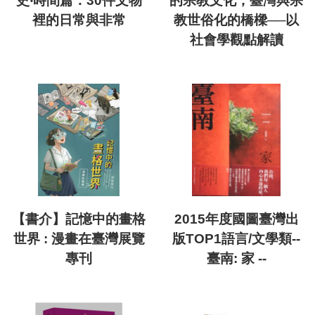
史‧時間篇：30件文物
的宗教文化，臺灣與宗
裡的日常與非常
教世俗化的橋樑──以
社會學觀點解讀
【書介】記憶中的畫格
2015年度國圖臺灣出
世界 : 漫畫在臺灣展覽
版TOP1語言/文學類--
專刊
臺南: 家 --