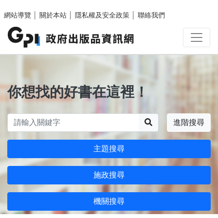
跳至主要內容區塊
網站導覽
│
關於本站
│
隱私權及安全政策
│
聯絡我們
你想找的好書在這裡！
搜尋
進階搜尋
主題搜尋
施政搜尋
機關搜尋