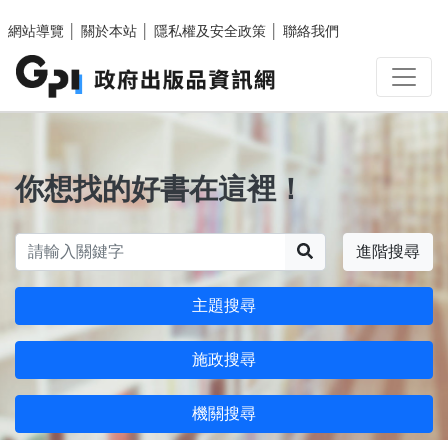
跳至主要內容區塊
網站導覽
│
關於本站
│
隱私權及安全政策
│
聯絡我們
你想找的好書在這裡！
搜尋
進階搜尋
主題搜尋
施政搜尋
機關搜尋