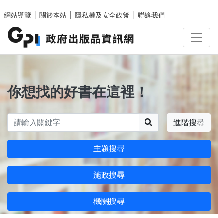
跳至主要內容區塊
網站導覽
│
關於本站
│
隱私權及安全政策
│
聯絡我們
你想找的好書在這裡！
搜尋
進階搜尋
主題搜尋
施政搜尋
機關搜尋