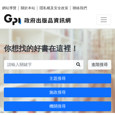
跳至主要內容區塊
網站導覽
│
關於本站
│
隱私權及安全政策
│
聯絡我們
你想找的好書在這裡！
搜尋
進階搜尋
主題搜尋
施政搜尋
機關搜尋