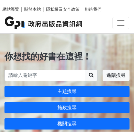
跳至主要內容區塊
網站導覽
│
關於本站
│
隱私權及安全政策
│
聯絡我們
你想找的好書在這裡！
搜尋
進階搜尋
主題搜尋
施政搜尋
機關搜尋