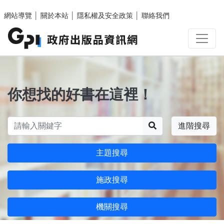
跳至主要內容區塊
網站導覽
│
關於本站
│
隱私權及安全政策
│
聯絡我們
你想找的好書在這裡！
搜尋
進階搜尋
主題搜尋
施政搜尋
機關搜尋