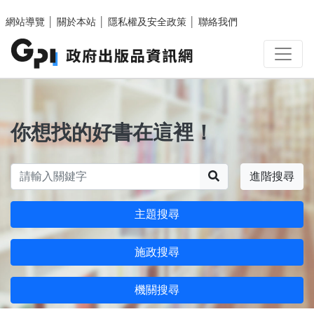
跳至主要內容區塊
網站導覽
│
關於本站
│
隱私權及安全政策
│
聯絡我們
你想找的好書在這裡！
搜尋
進階搜尋
主題搜尋
施政搜尋
機關搜尋