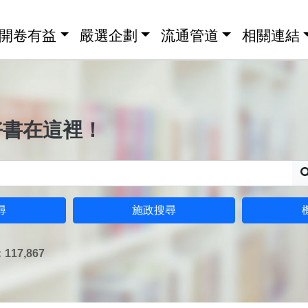
開卷有益
嚴選企劃
流通管道
相關連結
好書在這裡！
尋
施政搜尋
17,867