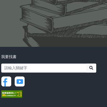
我要找書
搜尋