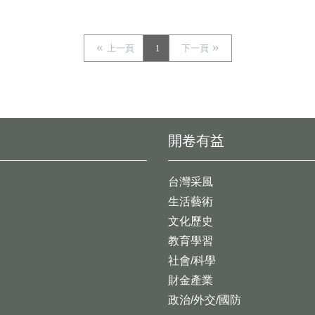
上一頁
1
下一頁
開卷有益
台灣采風
生活藝術
文化歷史
教育學習
社會/科學
財金產業
政治/外交/國防