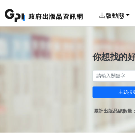
跳至主要內容區塊
:::
出版動態
你想找的
主題搜
累計出版品總數量：1