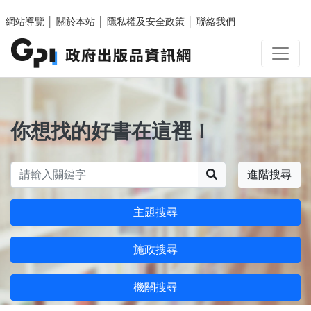
跳至主要內容區塊
網站導覽
│
關於本站
│
隱私權及安全政策
│
聯絡我們
你想找的好書在這裡！
搜尋
進階搜尋
主題搜尋
施政搜尋
機關搜尋