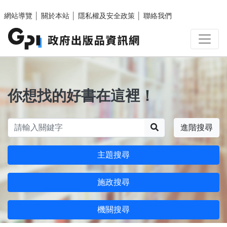
跳至主要內容區塊
網站導覽
│
關於本站
│
隱私權及安全政策
│
聯絡我們
你想找的好書在這裡！
搜尋
進階搜尋
主題搜尋
施政搜尋
機關搜尋