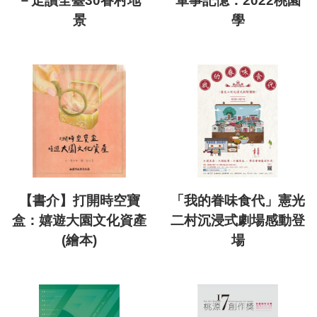
－走讀全臺30眷村地
軍事記憶：2022桃園
景
學
【書介】打開時空寶
「我的眷味食代」憲光
盒：嬉遊大園文化資產
二村沉浸式劇場感動登
(繪本)
場