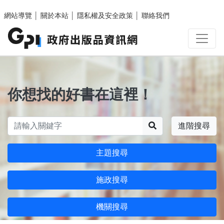
跳至主要內容區塊
網站導覽
│
關於本站
│
隱私權及安全政策
│
聯絡我們
你想找的好書在這裡！
搜尋
進階搜尋
主題搜尋
施政搜尋
機關搜尋