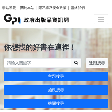
跳至主要內容區塊
網站導覽
│
關於本站
│
隱私權及安全政策
│
聯絡我們
你想找的好書在這裡！
搜尋
進階搜尋
主題搜尋
施政搜尋
機關搜尋