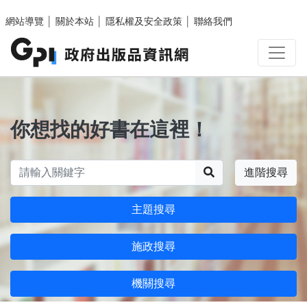
跳至主要內容區塊
網站導覽
│
關於本站
│
隱私權及安全政策
│
聯絡我們
你想找的好書在這裡！
搜尋
進階搜尋
主題搜尋
施政搜尋
機關搜尋