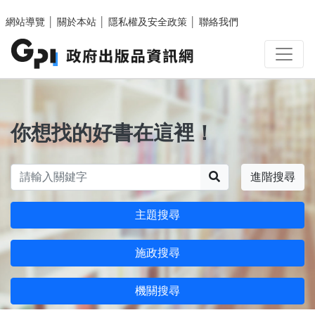
跳至主要內容區塊
網站導覽
│
關於本站
│
隱私權及安全政策
│
聯絡我們
你想找的好書在這裡！
搜尋
進階搜尋
主題搜尋
施政搜尋
機關搜尋